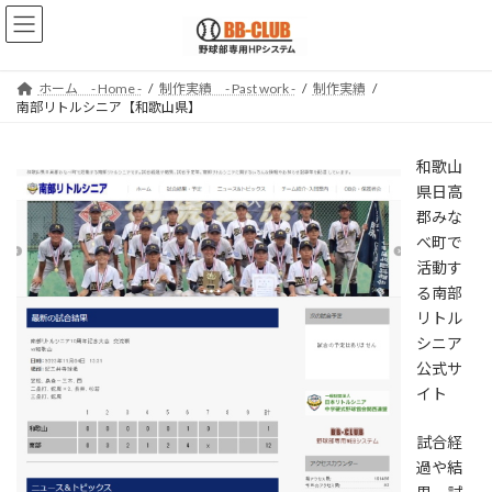
コ
ナ
ン
ビ
テ
ゲ
ン
ー
ホーム - Home -
制作実績 - Past work -
制作実績
ツ
シ
南部リトルシニア【和歌山県】
へ
ョ
ス
ン
キ
に
和歌山
ッ
移
県日高
プ
動
郡みな
べ町で
活動す
る南部
リトル
シニア
公式サ
イト
試合経
過や結